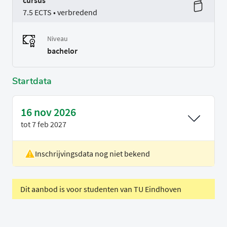
cursus
7.5 ECTS • verbredend
Niveau
bachelor
Startdata
16 nov 2026
tot
7 feb 2027
Inschrijvingsdata nog niet bekend
Locatie
Utrecht
Voertaal
Engels
Periode
Blok 2
Dit aanbod is voor studenten van TU Eindhoven
A