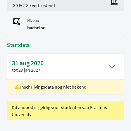
30 ECTS • verbredend
Niveau
bachelor
Startdata
31 aug 2026
tot
29 jan 2027
Inschrijvingsdata nog niet bekend
Locatie
Rotterdam
Voertaal
Nederlands
Dit aanbod is geldig voor studenten van Erasmus
University