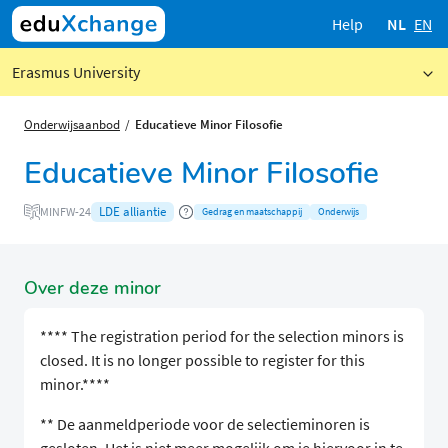
Help
NL
EN
Erasmus University
Onderwijsaanbod
Educatieve Minor Filosofie
Educatieve Minor Filosofie
LDE alliantie
MINFW-24
Gedrag en maatschappij
Onderwijs
Over deze minor
**** The registration period for the selection minors is
closed. It is no longer possible to register for this
minor.****
** De aanmeldperiode voor de selectieminoren is