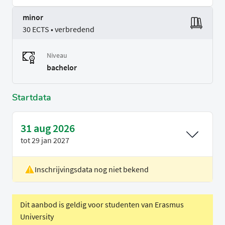
minor
30 ECTS • verbredend
Niveau
bachelor
Startdata
31 aug 2026
tot
29 jan 2027
Inschrijvingsdata nog niet bekend
Locatie
Rotterdam
Voertaal
Nederlands
Dit aanbod is geldig voor studenten van Erasmus
University