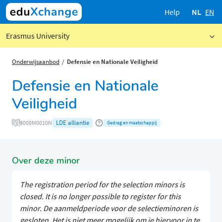
Help
NL
EN
Erasmus University
Onderwijsaanbod
Defensie en Nationale Veiligheid
Defensie en Nationale
Veiligheid
LDE alliantie
8000M0010N
Gedrag en maatschappij
Over deze minor
The registration period for the selection minors is
closed. It is no longer possible to register for this
minor.
De aanmeldperiode voor de selectieminoren is
gesloten. Het is niet meer mogelijk om je hiervoor in te