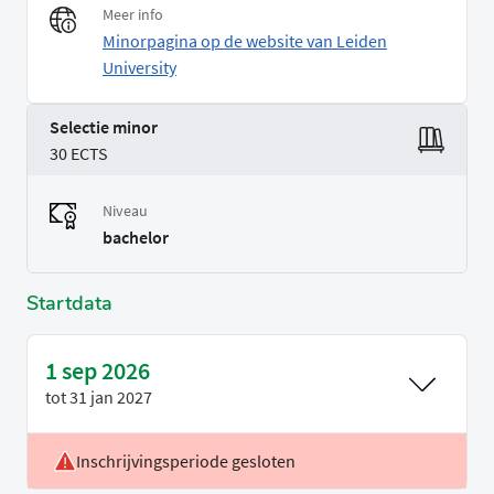
Meer info
Minorpagina op de website van Leiden
University
Selectie minor
30 ECTS
Niveau
bachelor
Startdata
1 sep 2026
tot
31 jan 2027
Inschrijvingsperiode gesloten
Locatie
Breda & Den Haag