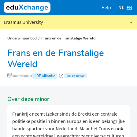
Help
NL
EN
Erasmus University
Onderwijsaanbod
Frans en de Franstalige Wereld
Frans en de Franstalige
Wereld
LDE alliantie
5000M0003N
Taal en cultuur
Over deze minor
Frankrijk neemt (zeker sinds de Brexit) een centrale
politieke positie in binnen Europa en is een belangrijke
handelspartner voor Nederland. Maar het Frans is ook
een echte wereldtaal, waarachter zeer diverse culturen