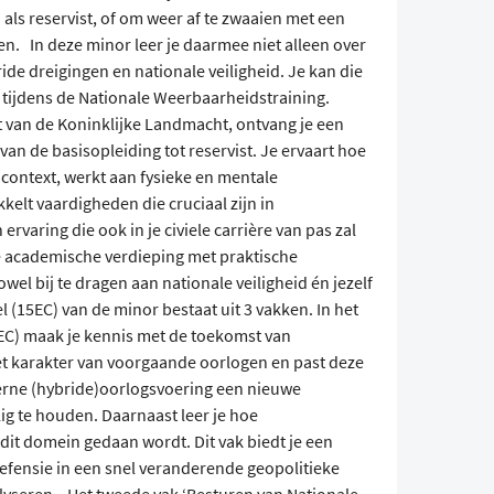
 als reservist, of om weer af te zwaaien met een
en. In deze minor leer je daarmee niet alleen over
de dreigingen en nationale veiligheid. Je kan die
n tijdens de Nationale Weerbaarheidstraining.
st van de Koninklijke Landmacht, ontvang je een
l van de basisopleiding tot reservist. Je ervaart hoe
e context, werkt aan fysieke en mentale
kelt vaardigheden die cruciaal zijn in
ervaring die ook in je civiele carrière van pas zal
 academische verdieping met praktische
el bij te dragen aan nationale veiligheid én jezelf
 (15EC) van de minor bestaat uit 3 vakken. In het
5EC) maak je kennis met de toekomst van
het karakter van voorgaande oorlogen en past deze
erne (hybride)oorlogsvoering een nieuwe
g te houden. Daarnaast leer je hoe
it domein gedaan wordt. Dit vak biedt je een
defensie in een snel veranderende geopolitieke