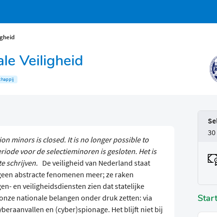
igheid
le Veiligheid
chappij
Se
30
ion minors is closed. It is no longer possible to
iode voor de selectieminoren is gesloten. Het is
e schrijven.
De veiligheid van Nederland staat
 geen abstracte fenomenen meer; ze raken
en- en veiligheidsdiensten zien dat statelijke
Star
nze nationale belangen onder druk zetten: via
beraanvallen en (cyber)spionage. Het blijft niet bij