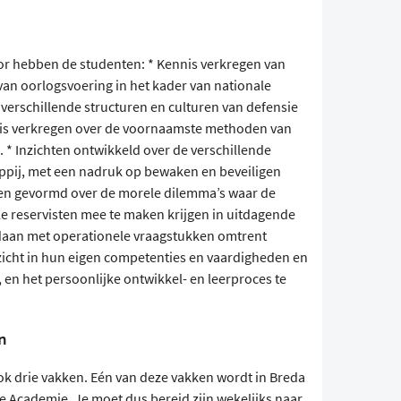
or hebben de studenten: * Kennis verkregen van
an oorlogsvoering in het kader van nationale
 verschillende structuren en culturen van defensie
nnis verkregen over de voornaamste methoden van
 * Inzichten ontwikkeld over de verschillende
appij, met een nadruk op bewaken en beveiligen
elen gevormd over de morele dilemma’s waar de
ele reservisten mee te maken krijgen in uitdagende
gedaan met operationele vraagstukken omtrent
Inzicht in hun eigen competenties en vaardigheden en
n, en het persoonlijke ontwikkel- en leerproces te
n
blok drie vakken. Eén van deze vakken wordt in Breda
 Academie. Je moet dus bereid zijn wekelijks naar