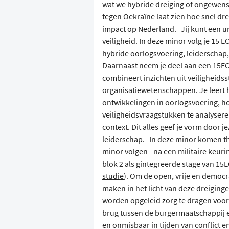
wat we hybride dreiging of ongewen
tegen Oekraïne laat zien hoe snel dr
impact op Nederland. Jij kunt een u
veiligheid. In deze minor volg je 15 E
hybride oorlogsvoering, leiderschap, 
Daarnaast neem je deel aan een 15EC 
combineert inzichten uit veiligheids
organisatiewetenschappen. Je leert 
ontwikkelingen in oorlogsvoering, h
veiligheidsvraagstukken te analysere
context. Dit alles geef je vorm door je
leiderschap. In deze minor komen th
minor volgen– na een militaire keuri
blok 2 als gintegreerde stage van 15E
studie
). Om de open, vrije en democ
maken in het licht van deze dreiginge
worden opgeleid zorg te dragen voor
brug tussen de burgermaatschappij en
en onmisbaar in tijden van conflict e