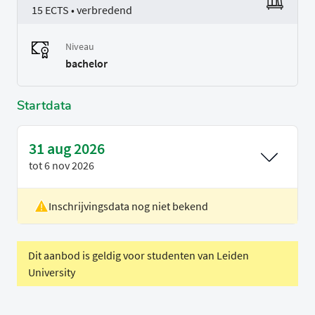
15 ECTS • verbredend
Niveau
bachelor
Startdata
31 aug 2026
tot
6 nov 2026
Inschrijvingsdata nog niet bekend
Locatie
Rotterdam
Voertaal
Nederlands
Dit aanbod is geldig voor studenten van Leiden
University