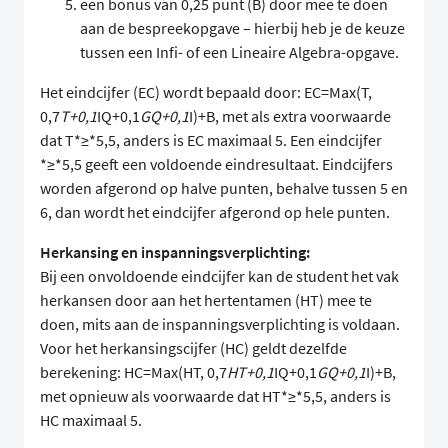
een bonus van 0,25 punt (B) door mee te doen
aan de bespreekopgave – hierbij heb je de keuze
tussen een Infi- of een Lineaire Algebra-opgave.
Het eindcijfer (EC) wordt bepaald door: EC=Max(T,
0,7
T+0,1
IQ+0,1
GQ+0,1
I)+B, met als extra voorwaarde
dat T*≥*5,5, anders is EC maximaal 5. Een eindcijfer
*≥*5,5 geeft een voldoende eindresultaat. Eindcijfers
worden afgerond op halve punten, behalve tussen 5 en
6, dan wordt het eindcijfer afgerond op hele punten.
Herkansing en inspanningsverplichting:
Bij een onvoldoende eindcijfer kan de student het vak
herkansen door aan het hertentamen (HT) mee te
doen, mits aan de inspanningsverplichting is voldaan.
Voor het herkansingscijfer (HC) geldt dezelfde
berekening: HC=Max(HT, 0,7
HT+0,1
IQ+0,1
GQ+0,1
I)+B,
met opnieuw als voorwaarde dat HT*≥*5,5, anders is
HC maximaal 5.