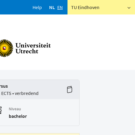
Help
NL
EN
TU Eindhoven
rsus
5 ECTS • verbredend
Niveau
bachelor