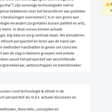
py few'?; zijn sommige technologieën niet te
lligence betekenen voor het bevorderen van publieke
 beslissingen overnemen?; Is er een grens aan
logie verandert zorgrelaties tussen patiënt en arts,
s mens. In deze cursus komen actuele
e, big data en zorg centraal staan. We benaderen
n ethisch perspectief en leren aan de hand van
 en methoden handvatten te geven om concrete
ef aan de slag in kleinere groepen met enkele
nken vanuit het perspectief van verschillende
 zorgverzekeraar, wetenschapper en beleidsmaker.
ussies rond technologie & ethiek in de
ch perspectief als m.b.t. actuele discussies en
(methoden, theorieën, concepten en