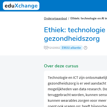
Onderwijsaanbod
Ethiek: technologie en AI 
Ethiek: technologie
gezondheidszorg
EWUU alliantie
FI2V20002
Over deze cursus
Technologie en ICT zijn onlosmakeli
gezondheidszorg is er veel aandacht v
mogelijkheden van data research. Do
teruggebracht worden, kunnen sensor
kunnen wearables zorgen voor meer 
roept ook vragen op: heeft bijvoorbe