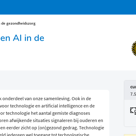
in de gezondheidszorg
 en AI in de
cu
7.
jk onderdeel van onze samenleving. Ook in de
oor technologie en artificial intelligence en de
or technologie het aantal gemiste diagnoses
en afwijkende situaties signaleren bij ouderen en
en eerder zicht op (on)gezond gedrag. Technologie
eld iedereen wel toegang tot technologische