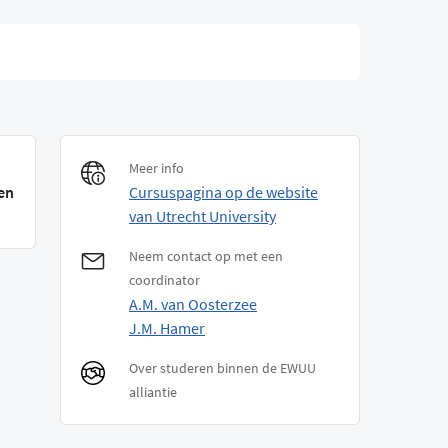
Meer info
en
Cursuspagina op de website
van Utrecht University
Neem contact op met een
coordinator
A.M. van Oosterzee
J.M. Hamer
Over studeren binnen de EWUU
alliantie