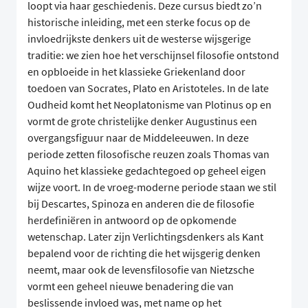
loopt via haar geschiedenis. Deze cursus biedt zo’n
historische inleiding, met een sterke focus op de
invloedrijkste denkers uit de westerse wijsgerige
traditie: we zien hoe het verschijnsel filosofie ontstond
en opbloeide in het klassieke Griekenland door
toedoen van Socrates, Plato en Aristoteles. In de late
Oudheid komt het Neoplatonisme van Plotinus op en
vormt de grote christelijke denker Augustinus een
overgangsfiguur naar de Middeleeuwen. In deze
periode zetten filosofische reuzen zoals Thomas van
Aquino het klassieke gedachtegoed op geheel eigen
wijze voort. In de vroeg-moderne periode staan we stil
bij Descartes, Spinoza en anderen die de filosofie
herdefiniëren in antwoord op de opkomende
wetenschap. Later zijn Verlichtingsdenkers als Kant
bepalend voor de richting die het wijsgerig denken
neemt, maar ook de levensfilosofie van Nietzsche
vormt een geheel nieuwe benadering die van
beslissende invloed was, met name op het