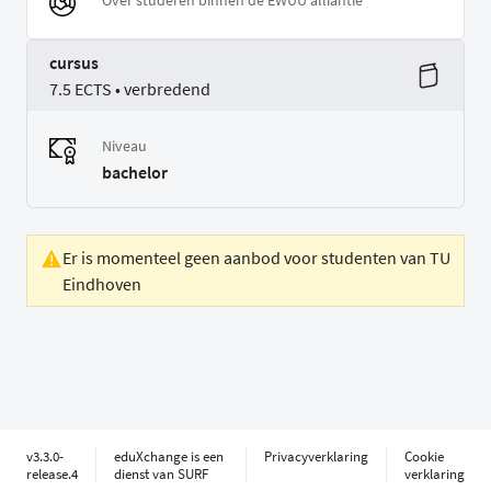
Over studeren binnen de EWUU alliantie
cursus
7.5 ECTS • verbredend
Niveau
bachelor
Er is momenteel geen aanbod voor studenten van TU
Eindhoven
v3.3.0-
eduXchange is een
Privacyverklaring
Cookie
release.4
dienst van SURF
verklaring