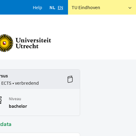
Help
NL
EN
TU Eindhoven
rsus
5 ECTS • verbredend
Niveau
bachelor
tdata