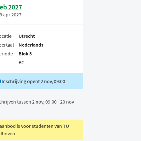
feb 2027
9 apr 2027
ocatie
Utrecht
oertaal
Nederlands
eriode
Blok 3
BC
Inschrijving opent 2 nov, 09:00
chrijven tussen 2 nov, 09:00 - 20 nov
 aanbod is voor studenten van TU
dhoven