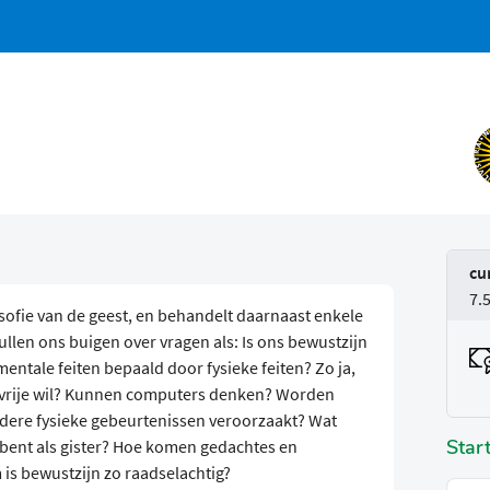
cu
7.
losofie van de geest, en behandelt daarnaast enkele
llen ons buigen over vragen als: Is ons bewustzijn
ntale feiten bepaald door fysieke feiten? Zo ja,
 vrije wil? Kunnen computers denken? Worden
dere fysieke gebeurtenissen veroorzaakt? Wat
Star
n bent als gister? Hoe komen gedachtes en
s bewustzijn zo raadselachtig?