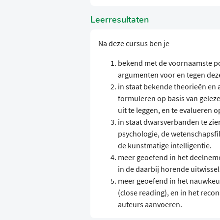
Leerresultaten
Na deze cursus ben je
bekend met de voornaamste pos
argumenten voor en tegen deze 
in staat bekende theorieën en a
formuleren op basis van geleze
uit te leggen, en te evalueren op
in staat dwarsverbanden te zie
psychologie, de wetenschapsfilo
de kunstmatige intelligentie.
meer geoefend in het deelneme
in de daarbij horende uitwissel
meer geoefend in het nauwkeuri
(close reading), en in het rec
auteurs aanvoeren.