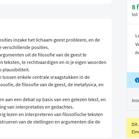
8 
tot
L
ities inzake het lichaam-geest probleem, en de
V
verschillende posities.
P
rgumenten uit de filosofie van de geest te
n teksten, te rechtvaardigen en in je eigen woorden
 plausibiliteit.
n tussen enkele centrale vraagstukken in de
sofie, de filosofie van de geest, de metafysica, en
n aan een debat op basis van een gelezen tekst, en
Ins
ing van interpretaties en gedachtes.
g lezen en interpreteren van filosofische teksten
onstrueren van de stellingen en argumenten die de
Dit
Ein