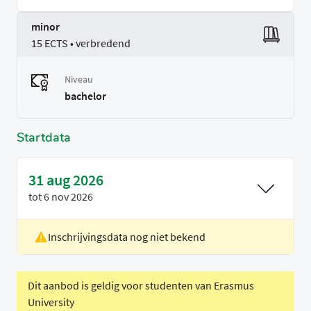
minor
15 ECTS • verbredend
Niveau
bachelor
Startdata
31 aug 2026
tot
6 nov 2026
Inschrijvingsdata nog niet bekend
Locatie
Rotterdam
Voertaal
Nederlands
Dit aanbod is geldig voor studenten van Erasmus
University