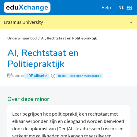
Help
NL
EN
Erasmus University
Onderwijsaanbod
AI, Rechtstaat en Politiepraktijk
AI, Rechtstaat en
Politiepraktijk
LDE alliantie
RMIN19
Recht
Gedrag en maatschappij
Over deze minor
Leer begrijpen hoe politiepraktijk en rechtstaat met
elkaar verbonden zijn en diepgaand worden beïnvloed
door de opkomst van (Gen)AI. Je adresseert risico’s en
verkent mogelijkheden om kansen te verzilveren.