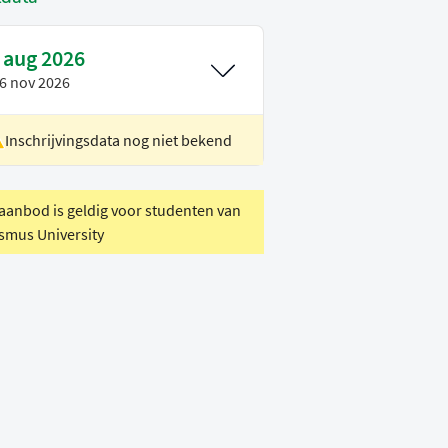
 aug 2026
6 nov 2026
Inschrijvingsdata nog niet bekend
ocatie
Rotterdam
oertaal
Nederlands
 aanbod is geldig voor studenten van
smus University