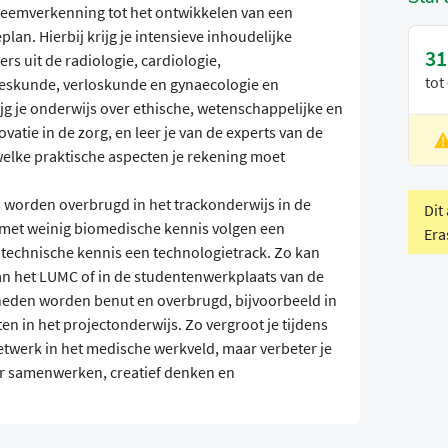
bleemverkenning tot het ontwikkelen van een
an. Hierbij krijg je intensieve inhoudelijke
31
s uit de radiologie, cardiologie,
tot
eeskunde, verloskunde en gynaecologie en
g je onderwijs over ethische, wetenschappelijke en
tie in de zorg, en leer je van de experts van de
L
elke praktische aspecten je rekening moet
V
s worden overbrugd in het trackonderwijs in de
Dit
n met weinig biomedische kennis volgen een
Era
 technische kennis een technologietrack. Zo kan
 van het LUMC of in de studentenwerkplaats van de
igheden worden benut en overbrugd, bijvoorbeeld in
ten in het projectonderwijs. Zo vergroot je tijdens
netwerk in het medische werkveld, maar verbeter je
air samenwerken, creatief denken en