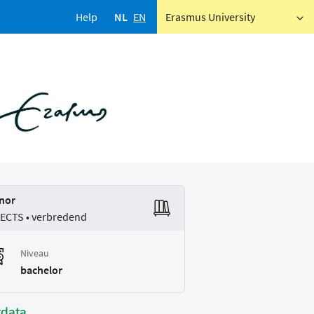
Help
NL
EN
Erasmus University
nor
 ECTS • verbredend
Niveau
bachelor
tdata