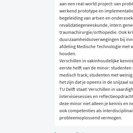
aan een real-world project: van pro
werkend prototype en implementatiepl
begeleiding van artsen en onderzoeker
revalidatiegeneeskunde, intern gen
traumachirurgie/orthopedie. Ook krij
duurzaamheidsoverwegingen bij innova
afdeling Medische Technologie met w
houden.
Verschillen in vakinhoudelijke kenni
eerste helft van de minor: studente
medisch track; studenten met weinig
het zijn dat je opeens in de snijzaal
TU Delft staat! Verschillen in vaard
intervisiesessies en reflectieopdrach
deze minor niet alleen je kennis en 
ook competenties als interdisciplin
probleemoplossend vermogen.