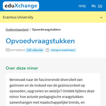
Help
NL
EN
Erasmus University
Onderwijsaanbod
Opvoedvraagstukken
Opvoedvraagstukken
LDE alliantie
MINFSWE003
Gedrag en maatschappij
Over deze minor
Benieuwd naar de fascinerende diversiteit van
gezinnen en de invloed van de gezinscontext op
opvoeden, opgroeien en welzijn? Ontdek tijdens deze
minor hoe actuele pedagogische vraagstukken
samenhangen met maatschappelijke trends, en