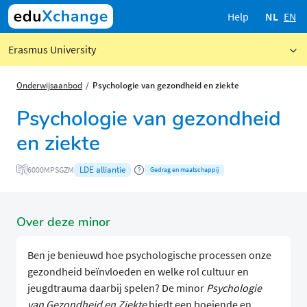
Help
NL
EN
Erasmus University
Onderwijsaanbod
Psychologie van gezondheid en ziekte
Psychologie van gezondheid
en ziekte
LDE alliantie
6000MPSGZM
Gedrag en maatschappij
Over deze minor
Ben je benieuwd hoe psychologische processen onze
gezondheid beïnvloeden en welke rol cultuur en
jeugdtrauma daarbij spelen? De minor
Psychologie
van Gezondheid en Ziekte
biedt een boeiende en