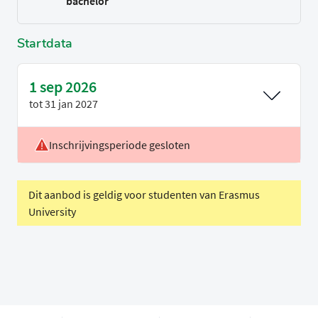
bachelor
Startdata
1 sep 2026
tot
31 jan 2027
Inschrijvingsperiode gesloten
Locatie
Leiden
Voertaal
Nederlands
Dit aanbod is geldig voor studenten van Erasmus
University