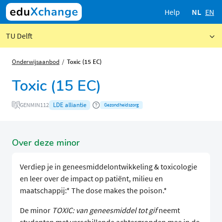
Help
NL
EN
TU Delft
Onderwijsaanbod
Toxic (15 EC)
Toxic (15 EC)
LDE alliantie
GENMIN112
Gezondheidszorg
Over deze minor
Verdiep je in geneesmiddelontwikkeling & toxicologie
en leer over de impact op patiënt, milieu en
maatschappij:* The dose makes the poison.*
De minor
TOXIC: van geneesmiddel tot gif
neemt