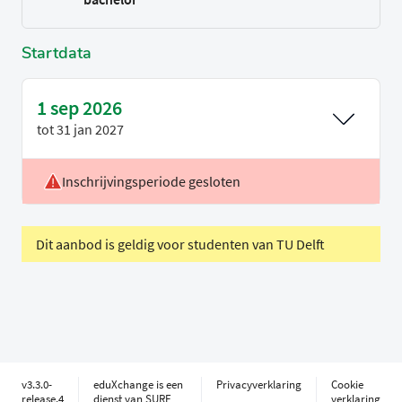
Startdata
1 sep 2026
tot
31 jan 2027
Inschrijvingsperiode gesloten
Locatie
Breda & Den Haag
Voertaal
Nederlands
Dit aanbod is geldig voor studenten van TU Delft
v3.3.0-
eduXchange is een
Privacyverklaring
Cookie
release.4
dienst van SURF
verklaring