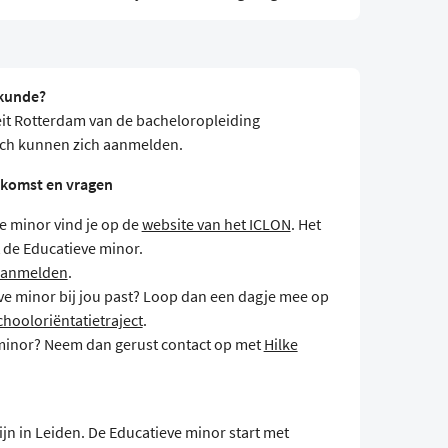
skunde?
it Rotterdam van de bacheloropleiding
rch kunnen zich aanmelden.
nkomst en vragen
e minor vind je op de
website van het ICLON
. Het
t de Educatieve minor.
 aanmelden
.
ve minor bij jou past? Loop dan een dagje mee op
chooloriëntatietraject
.
 minor? Neem dan gerust contact op met
Hilke
ijn in Leiden. De Educatieve minor start met