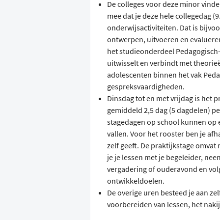
De colleges voor deze minor vinde
mee dat je deze hele collegedag (
onderwijsactiviteiten. Dat is bijvo
ontwerpen, uitvoeren en evaluere
het studieonderdeel Pedagogisch-
uitwisselt en verbindt met theorie
adolescenten binnen het vak Pedag
gespreksvaardigheden.
Dinsdag tot en met vrijdag is het p
gemiddeld 2,5 dag (5 dagdelen) p
stagedagen op school kunnen op 
vallen. Voor het rooster ben je af
zelf geeft. De praktijkstage omva
je je lessen met je begeleider, nee
vergadering of ouderavond en volg 
ontwikkeldoelen.
De overige uren besteed je aan zel
voorbereiden van lessen, het nakij