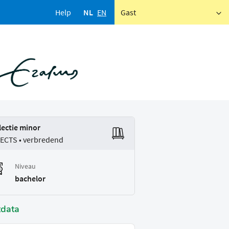
Help
NL
EN
Gast
lectie minor
 ECTS • verbredend
Niveau
bachelor
tdata