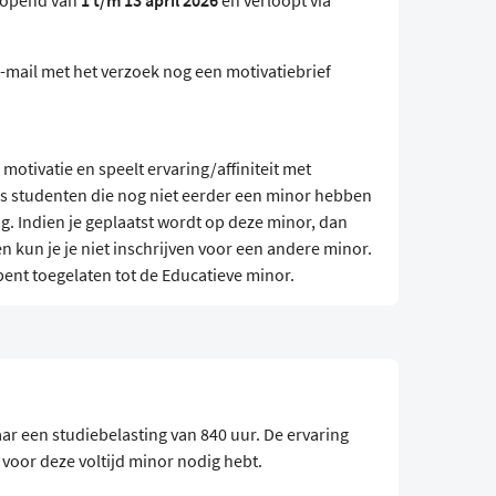
geopend van
1 t/m 13 april 2026
en verloopt via
-mail met het verzoek nog een motivatiebrief
 motivatie en speelt ervaring/affiniteit met
rs studenten die nog niet eerder een minor hebben
ng. Indien je geplaatst wordt op deze minor, dan
en kun je je niet inschrijven voor een andere minor.
e bent toegelaten tot de Educatieve minor.
naar een studiebelasting van 840 uur. De ervaring
 voor deze voltijd minor nodig hebt.