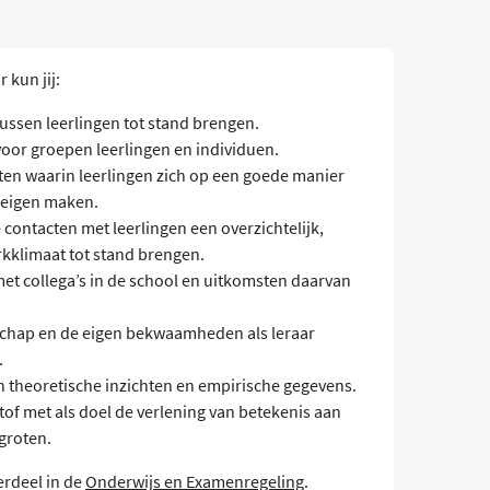
 kun jij:
ssen leerlingen tot stand brengen.
voor groepen leerlingen en individuen.
ten waarin leerlingen zich op een goede manier
 eigen maken.
 contacten met leerlingen een overzichtelijk,
erkklimaat tot stand brengen.
met collega’s in de school en uitkomsten daarvan
rschap en de eigen bekwaamheden als leraar
.
n theoretische inzichten en empirische gegevens.
stof met als doel de verlening van betekenis aan
groten.
erdeel in de
Onderwijs en Examenregeling
.