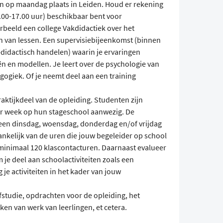
n op maandag plaats in Leiden. Houd er rekening
9.00-17.00 uur) beschikbaar bent voor
orbeeld een college Vakdidactiek over het
n van lessen. Een supervisiebijeenkomst (binnen
didactisch handelen) waarin je ervaringen
ën en modellen. Je leert over de psychologie van
ogiek. Of je neemt deel aan een training
raktijkdeel van de opleiding. Studenten zijn
er week op hun stageschool aanwezig. De
een dinsdag, woensdag, donderdag en/of vrijdag
hankelijk van de uren die jouw begeleider op school
t minimaal 120 klascontacturen. Daarnaast evalueer
m je deel aan schoolactiviteiten zoals een
je activiteiten in het kader van jouw
fstudie, opdrachten voor de opleiding, het
ken van werk van leerlingen, et cetera.