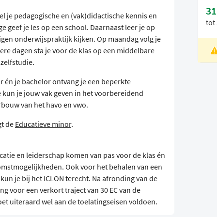
31
el je pedagogische en (vak)didactische kennis en
tot
e geef je les op een school. Daarnaast leer je op
gen onderwijspraktijk kijken. Op maandag volg je
dere dagen sta je voor de klas op een middelbare
L
zelfstudie.
V
r én je bachelor ontvang je een beperkte
kun je jouw vak geven in het voorbereidend
bouw van het havo en vwo.
gt de
Educatieve minor
.
atie en leiderschap komen van pas voor de klas én
komstmogelijkheden. Ook voor het behalen van een
kun je bij het ICLON terecht. Na afronding van de
g voor een verkort traject van 30 EC van de
et uiteraard wel aan de toelatingseisen voldoen.