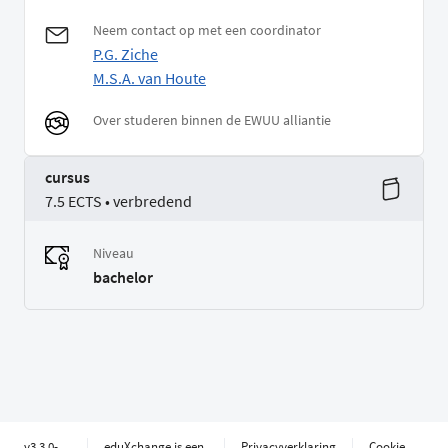
Neem contact op met een coordinator
P.G. Ziche
M.S.A. van Houte
Over studeren binnen de EWUU alliantie
cursus
7.5 ECTS • verbredend
Niveau
bachelor
v3.3.0-
eduXchange is een
Privacyverklaring
Cookie