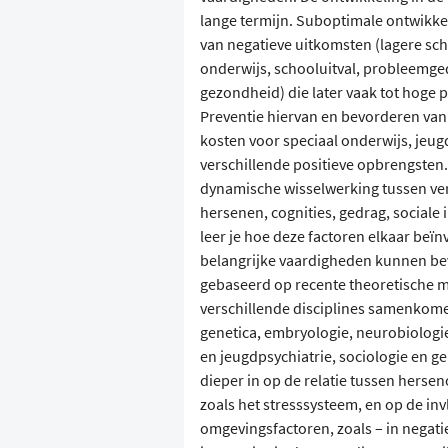
lange termijn. Suboptimale ontwikkel
van negatieve uitkomsten (lagere scho
onderwijs, schooluitval, probleemged
gezondheid) die later vaak tot hoge 
Preventie hiervan en bevorderen van
kosten voor speciaal onderwijs, jeugd
verschillende positieve opbrengsten. 
dynamische wisselwerking tussen ver
hersenen, cognities, gedrag, sociale 
leer je hoe deze factoren elkaar beïn
belangrijke vaardigheden kunnen be
gebaseerd op recente theoretische 
verschillende disciplines samenkome
genetica, embryologie, neurobiologi
en jeugdpsychiatrie, sociologie en g
dieper in op de relatie tussen herse
zoals het stresssysteem, en op de in
omgevingsfactoren, zoals – in negati