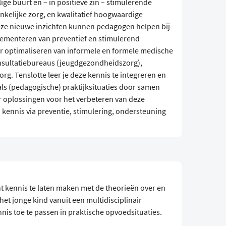
lige buurt en – in positieve zin – stimulerende
nkelijke zorg, en kwalitatief hoogwaardige
eze nieuwe inzichten kunnen pedagogen helpen bij
lementeren van preventief en stimulerend
r optimaliseren van informele en formele medische
nsultatiebureaus (jeugdgezondheidszorg),
. Tenslotte leer je deze kennis te integreren en
als (pedagogische) praktijksituaties door samen
 oplossingen voor het verbeteren van deze
 kennis via preventie, stimulering, ondersteuning
nt kennis te laten maken met de theorieën over en
et jonge kind vanuit een multidisciplinair
nnis toe te passen in praktische opvoedsituaties.