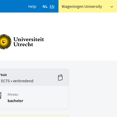
Help
NL
EN
Wageningen University
rsus
5 ECTS • verbredend
Niveau
bachelor