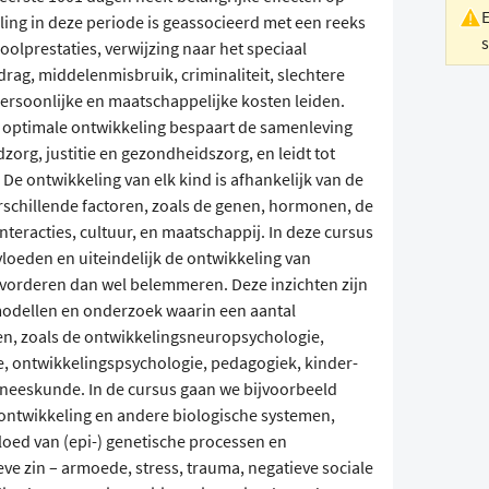
ing in deze periode is geassocieerd met een reeks
olprestaties, verwijzing naar het speciaal
rag, middelenmisbruik, criminaliteit, slechtere
persoonlijke en maatschappelijke kosten leiden.
 optimale ontwikkeling bespaart de samenleving
zorg, justitie en gezondheidszorg, en leidt tot
De ontwikkeling van elk kind is afhankelijk van de
schillende factoren, zoals de genen, hormonen, de
interacties, cultuur, en maatschappij. In deze cursus
vloeden en uiteindelijk de ontwikkeling van
vorderen dan wel belemmeren. Deze inzichten zijn
modellen en onderzoek waarin een aantal
n, zoals de ontwikkelingsneuropsychologie,
e, ontwikkelingspsychologie, pedagogiek, kinder-
eneeskunde. In de cursus gaan we bijvoorbeeld
nontwikkeling en andere biologische systemen,
vloed van (epi-) genetische processen en
eve zin – armoede, stress, trauma, negatieve sociale