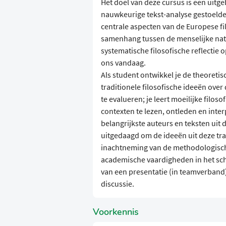
Het doel van deze cursus is een uit
nauwkeurige tekst-analyse gestoelde
centrale aspecten van de Europese fil
samenhang tussen de menselijke nat
systematische filosofische reflectie 
ons vandaag.
Als student ontwikkel je de theoreti
traditionele filosofische ideeën over
te evalueren; je leert moeilijke filoso
contexten te lezen, ontleden en inte
belangrijkste auteurs en teksten uit d
uitgedaagd om de ideeën uit deze trad
inachtneming van de methodologische
academische vaardigheden in het sch
van een presentatie (in teamverband)
discussie.
Voorkennis