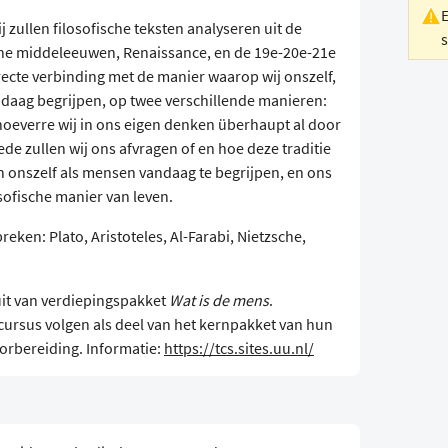
ij zullen filosofische teksten analyseren uit de
che middeleeuwen, Renaissance, en de 19e-20e-21e
irecte verbinding met de manier waarop wij onszelf,
ndaag begrijpen, op twee verschillende manieren:
 hoeverre wij in ons eigen denken überhaupt al door
ede zullen wij ons afvragen of en hoe deze traditie
en onszelf als mensen vandaag te begrijpen, en ons
sofische manier van leven.
ken: Plato, Aristoteles, Al-Farabi, Nietzsche,
uit van verdiepingspakket
Wat is de mens
.
cursus volgen als deel van het kernpakket van hun
oorbereiding. Informatie:
https://tcs.sites.uu.nl/