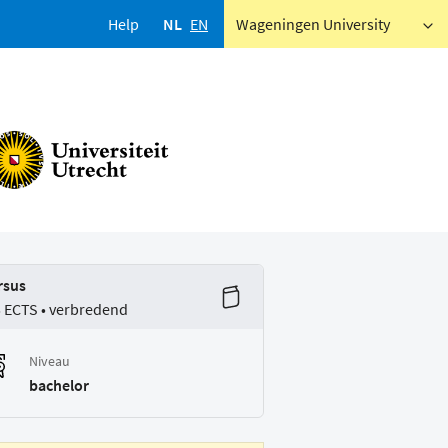
Help
NL
EN
Wageningen University
rsus
5 ECTS • verbredend
Niveau
bachelor