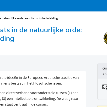
e natuurlijke orde: een historische inleiding
ts in de natuurlijke orde:
iding
cu
7.
trale ideeën in de Europees-Arabische traditie van
 mens bestaat in het filosofische leven.
k een direct verband voorondersteld tussen (1) een
, (3) een intellectuele ontwikkeling. De vraag naar
n staat centraal in de cursus.