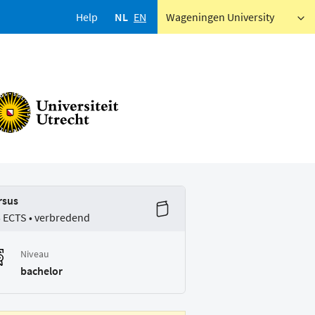
Help
NL
EN
Wageningen University
rsus
5 ECTS • verbredend
Niveau
bachelor