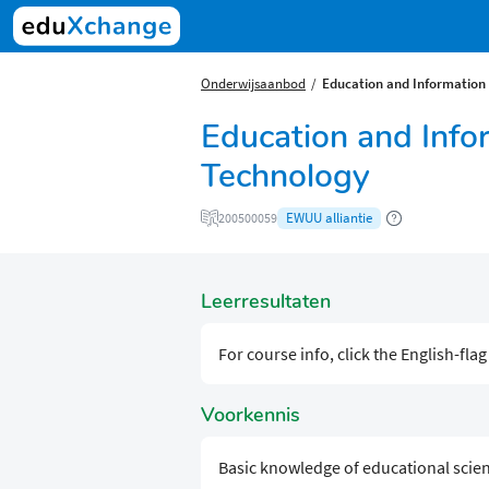
Onderwijsaanbod
Education and Informatio
Education and Inf
Technology
EWUU alliantie
200500059
Leerresultaten
For course info, click the English-fla
Voorkennis
Basic knowledge of educational scie