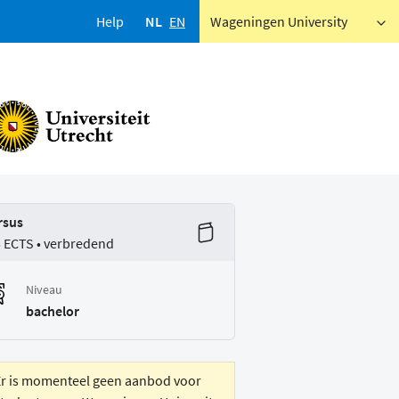
Help
NL
EN
Wageningen University
rsus
5 ECTS • verbredend
Niveau
bachelor
Er is momenteel geen aanbod voor