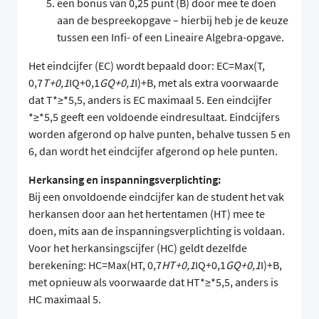
een bonus van 0,25 punt (B) door mee te doen
aan de bespreekopgave – hierbij heb je de keuze
tussen een Infi- of een Lineaire Algebra-opgave.
Het eindcijfer (EC) wordt bepaald door: EC=Max(T,
0,7
T+0,1
IQ+0,1
GQ+0,1
I)+B, met als extra voorwaarde
dat T*≥*5,5, anders is EC maximaal 5. Een eindcijfer
*≥*5,5 geeft een voldoende eindresultaat. Eindcijfers
worden afgerond op halve punten, behalve tussen 5 en
6, dan wordt het eindcijfer afgerond op hele punten.
Herkansing en inspanningsverplichting:
Bij een onvoldoende eindcijfer kan de student het vak
herkansen door aan het hertentamen (HT) mee te
doen, mits aan de inspanningsverplichting is voldaan.
Voor het herkansingscijfer (HC) geldt dezelfde
berekening: HC=Max(HT, 0,7
HT+0,1
IQ+0,1
GQ+0,1
I)+B,
met opnieuw als voorwaarde dat HT*≥*5,5, anders is
HC maximaal 5.