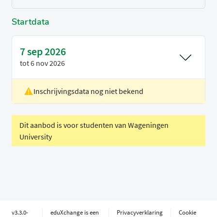
Startdata
7 sep 2026
tot
6 nov 2026
Inschrijvingsdata nog niet bekend
Locatie
Utrecht
Voertaal
Nederlands
Periode
Blok 1
Dit aanbod is voor studenten van Wageningen
University
C
v3.3.0-
eduXchange is een
Privacyverklaring
Cookie