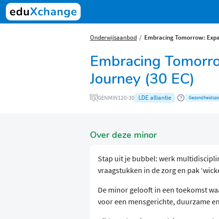
Onderwijsaanbod
Embracing Tomorrow: Expan
Embracing Tomorro
Journey (30 EC)
LDE alliantie
GENMIN120-30
Gezondheidszo
Over deze minor
Stap uit je bubbel: werk multidiscip
vraagstukken in de zorg en pak ‘wic
De minor gelooft in een toekomst waa
voor een mensgerichte, duurzame e