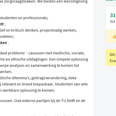
exe zorgvraagstukken. We bieden een leeromgeving
31
studenten en professionals;
tot
lt
;
tief en kritisch denken, projectmatig werken,
andelen;
L
aken
.
V
cked problems’ - casussen met medische, sociale,
Dit
sche en ethische uitdagingen. Een simpele oplossing
Era
cherpe analyses en samenwerking te komen tot
 werken.
idische dilemma’s, gedragsverandering, data-
ij relevant en breed toepasbaar. Studenten van vele
en werkbare oplossing te komen.
sussen. Ook externe partijen bij de TU Delft en de