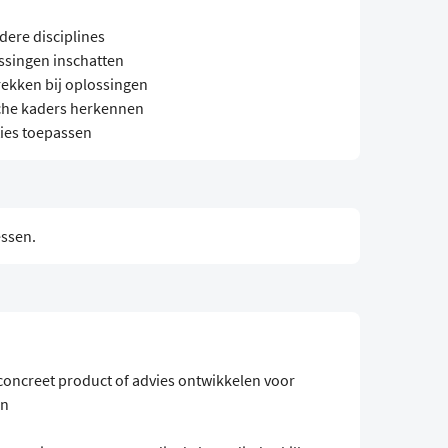
dere disciplines
ssingen inschatten
rekken bij oplossingen
che kaders herkennen
ties toepassen
essen.
concreet product of advies ontwikkelen voor
en