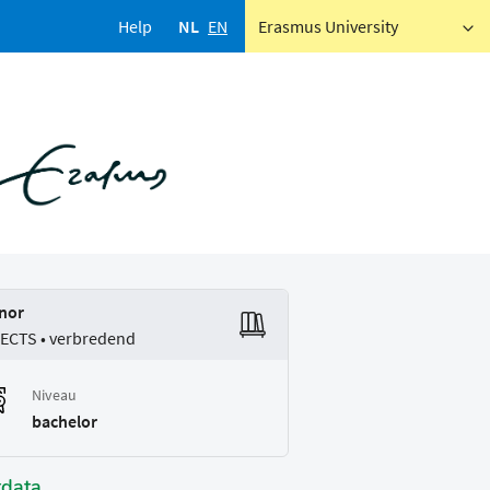
Help
NL
EN
Erasmus University
nor
 ECTS • verbredend
Niveau
bachelor
tdata