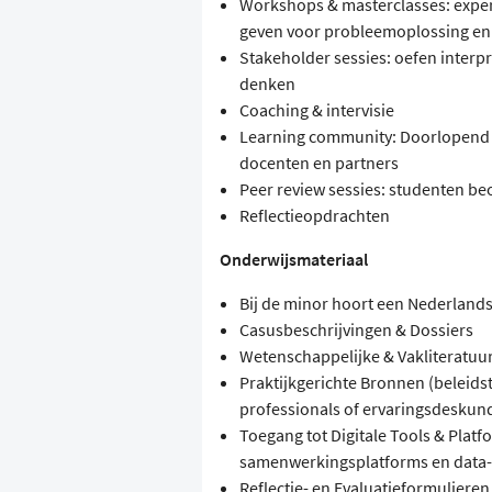
Workshops & masterclasses: expert
geven voor probleemoplossing e
Stakeholder sessies: oefen inter
denken
Coaching & intervisie
Learning community: Doorlopend k
docenten en partners
Peer review sessies: studenten be
Reflectieopdrachten
Onderwijsmateriaal
Bij de minor hoort een Nederlands
Casusbeschrijvingen & Dossiers
Wetenschappelijke & Vakliteratuu
Praktijkgerichte Bronnen (beleids
professionals of ervaringsdeskun
Toegang tot Digitale Tools & Plat
samenwerkingsplatforms en data-a
Reflectie- en Evaluatieformulieren