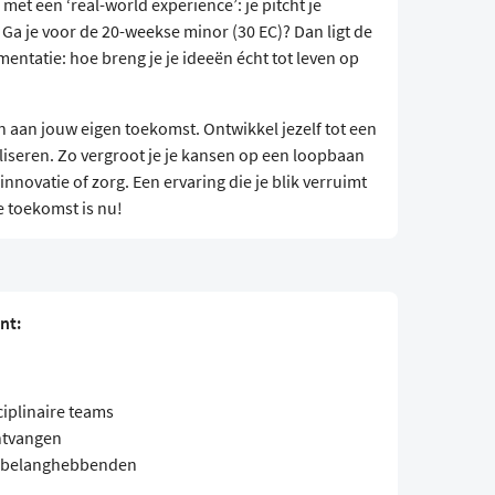
f met een ‘real-world experience’: je pitcht je
 Ga je voor de 20-weekse minor (30 EC)? Dan ligt de
entatie: hoe breng je je ideeën écht tot leven op
aan jouw eigen toekomst. Ontwikkel jezelf tot een
liseren. Zo vergroot je je kansen op een loopbaan
nnovatie of zorg. Een ervaring die je blik verruimt
e toekomst is nu!
nt:
ciplinaire teams
ntvangen
t belanghebbenden