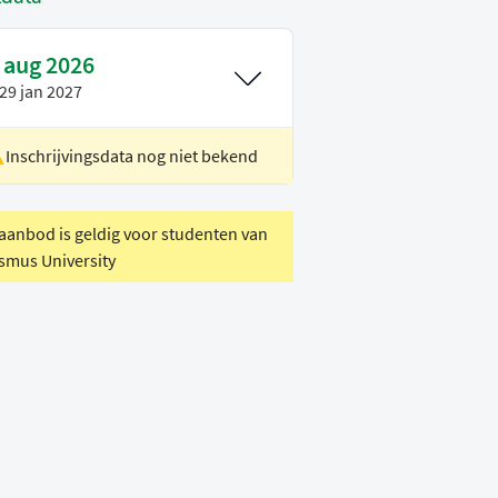
 aug 2026
29 jan 2027
Inschrijvingsdata nog niet bekend
ocatie
Rotterdam
oertaal
Nederlands
 aanbod is geldig voor studenten van
smus University