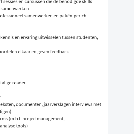
 sessies en cursussen die de benodigde skills
n samenwerken
professioneel samenwerken en patiëntgericht
ennis en ervaring uitwisselen tussen studenten,
oordelen elkaar en geven feedback
talige reader.
r
teksten, documenten, jaarverslagen interviews met
digen)
forms (m.b.t. projectmanagement,
nalyse tools)