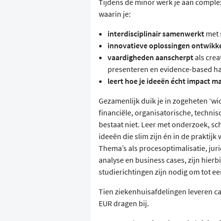
Tijdens de minor werk je aan compl
waarin je:
interdisciplinair samenwerkt
met 
innovatieve oplossingen ontwikke
vaardigheden aanscherpt
als crea
presenteren en evidence-based h
leert hoe je ideeën écht impact m
Gezamenlijk duik je in zogeheten ‘wi
financiële, organisatorische, techni
bestaat niet. Leer met onderzoek, s
ideeën die slim zijn én in de praktijk
Thema’s als procesoptimalisatie, jur
analyse en business cases, zijn hierb
studierichtingen zijn nodig om tot e
Tien ziekenhuisafdelingen leveren ca
EUR dragen bij.