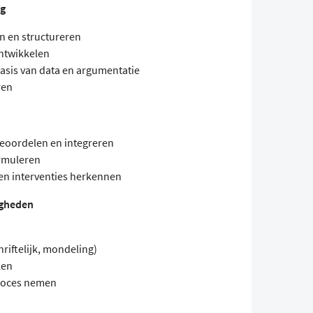
ng
n en structureren
ontwikkelen
is van data en argumentatie
ren
eoordelen en integreren
rmuleren
en interventies herkennen
igheden
riftelijk, mondeling)
len
proces nemen