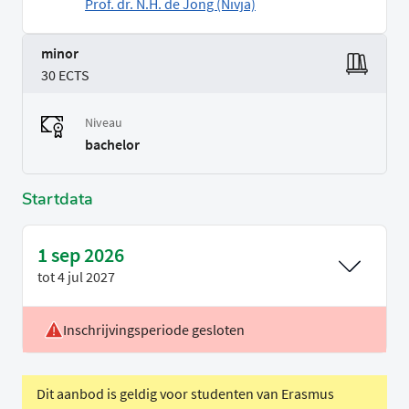
Prof. dr. N.H. de Jong (Nivja)
minor
30 ECTS
Niveau
bachelor
Startdata
1 sep 2026
tot
4 jul 2027
Inschrijvingsperiode gesloten
Locatie
Leiden
Voertaal
Nederlands
Dit aanbod is geldig voor studenten van Erasmus