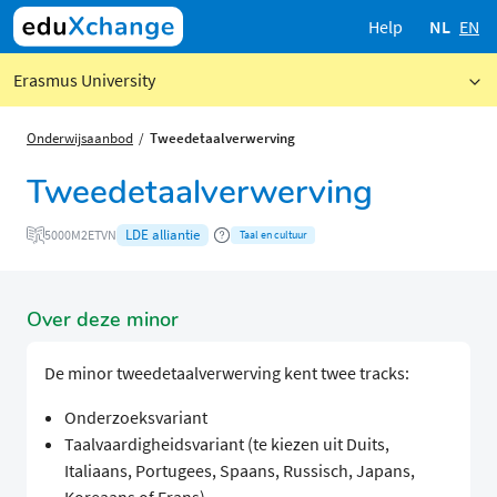
Help
NL
EN
Erasmus University
Onderwijsaanbod
Tweedetaalverwerving
Tweedetaalverwerving
LDE alliantie
5000M2ETVN
Taal en cultuur
Over deze minor
De minor tweedetaalverwerving kent twee tracks:
Onderzoeksvariant
Taalvaardigheidsvariant (te kiezen uit Duits,
Italiaans, Portugees, Spaans, Russisch, Japans,