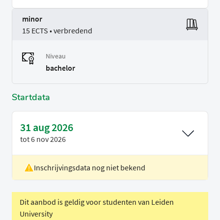
minor
15 ECTS • verbredend
Niveau
bachelor
Startdata
31 aug 2026
tot
6 nov 2026
Inschrijvingsdata nog niet bekend
Locatie
Rotterdam
Voertaal
Nederlands
Dit aanbod is geldig voor studenten van Leiden
University