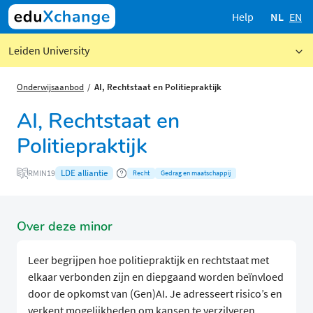
Help
NL
EN
Leiden University
Onderwijsaanbod
AI, Rechtstaat en Politiepraktijk
AI, Rechtstaat en
Politiepraktijk
LDE alliantie
RMIN19
Recht
Gedrag en maatschappij
Over deze minor
Leer begrijpen hoe politiepraktijk en rechtstaat met
elkaar verbonden zijn en diepgaand worden beïnvloed
door de opkomst van (Gen)AI. Je adresseert risico’s en
verkent mogelijkheden om kansen te verzilveren.