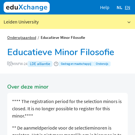
Help
NL
EN
Leiden University
Onderwijsaanbod
Educatieve Minor Filosofie
Educatieve Minor Filosofie
LDE alliantie
MINFW-24
Gedrag en maatschappij
Onderwijs
Over deze minor
**** The registration period for the selection minors is
closed. It is no longer possible to register for this
minor.****
** De aanmeldperiode voor de selectieminoren is