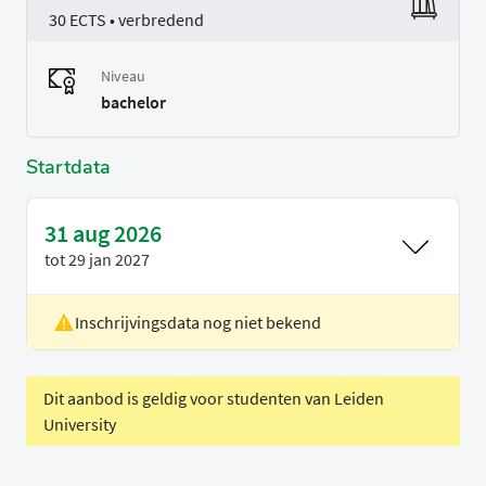
30 ECTS • verbredend
Niveau
bachelor
Startdata
31 aug 2026
tot
29 jan 2027
Inschrijvingsdata nog niet bekend
Locatie
Rotterdam
Voertaal
Nederlands
Dit aanbod is geldig voor studenten van Leiden
University