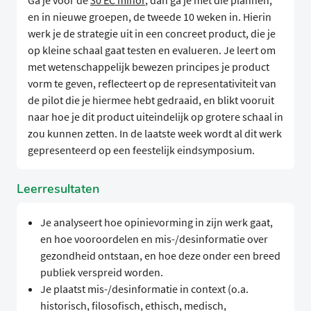
Ga je voor de
30 EC minor
, dan ga je met die plannen,
en in nieuwe groepen, de tweede 10 weken in. Hierin
werk je de strategie uit in een concreet product, die je
op kleine schaal gaat testen en evalueren. Je leert om
met wetenschappelijk bewezen principes je product
vorm te geven, reflecteert op de representativiteit van
de pilot die je hiermee hebt gedraaid, en blikt vooruit
naar hoe je dit product uiteindelijk op grotere schaal in
zou kunnen zetten. In de laatste week wordt al dit werk
gepresenteerd op een feestelijk eindsymposium.
Leerresultaten
Je analyseert hoe opinievorming in zijn werk gaat,
en hoe vooroordelen en mis-/desinformatie over
gezondheid ontstaan, en hoe deze onder een breed
publiek verspreid worden.
Je plaatst mis-/desinformatie in context (o.a.
historisch, filosofisch, ethisch, medisch,