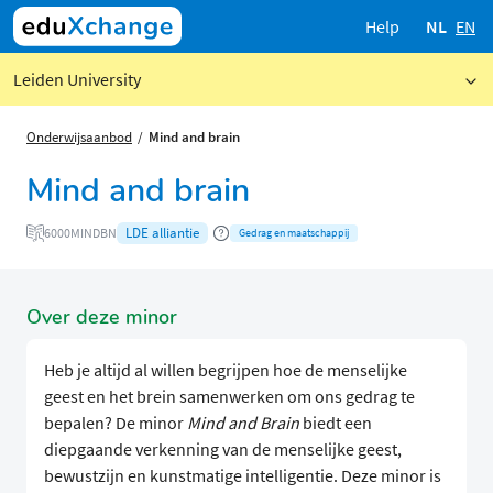
Help
NL
EN
Leiden University
Onderwijsaanbod
Mind and brain
Mind and brain
LDE alliantie
6000MINDBN
Gedrag en maatschappij
Over deze minor
Heb je altijd al willen begrijpen hoe de menselijke
geest en het brein samenwerken om ons gedrag te
bepalen? De minor
Mind and Brain
biedt een
diepgaande verkenning van de menselijke geest,
bewustzijn en kunstmatige intelligentie. Deze minor is