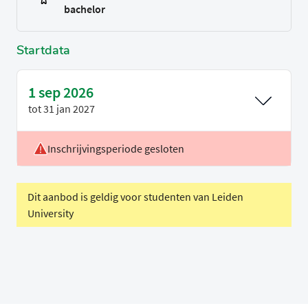
bachelor
Startdata
1 sep 2026
tot
31 jan 2027
Inschrijvingsperiode gesloten
Locatie
Leiden
Voertaal
Nederlands
Dit aanbod is geldig voor studenten van Leiden
University