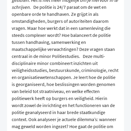
gesloten. Het is niet meer mogelijk om je hiervoor in te
schrijven.
De politie is 24/7 paraat om de wet en
openbare orde te handhaven. Ze grijpt in als
omstandigheden, burgers of autoriteiten daarom
vragen. Maar hoe werkt dat in een samenleving die
steeds complexer wordt? Hoe balanceert de politie
tussen handhaving, samenwerking en
maatschappelijke verwachtingen? Deze vragen staan
centraal in de minor Politiestudies. Deze multi-
disciplinaire minor combineert inzichten uit
veiligheidsstudies, bestuurskunde, criminologie, recht
en organisatiewetenschappen. Je leert hoe de politie
is georganiseerd, hoe beslissingen worden genomen
van beleid tot straatniveau, en welke effecten
politiewerk heeft op burgers en veiligheid. Hierin
wordt zowel de inrichting en het functioneren van de
politie geanalyseerd in haar brede staatkundige
context. Ook analyseer je actuele dilemma’s: wanneer
mag geweld worden ingezet? Hoe gaat de politie om