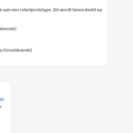
am aan een robotprototype. Dit wordt beoordeeld op
doende)
e/Onvoldoende)
an
y