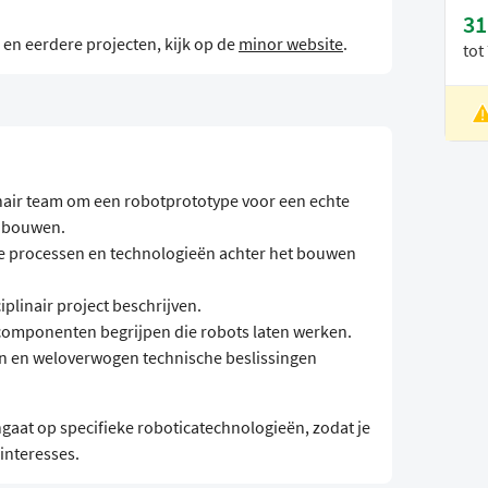
31
en eerdere projecten, kijk op de
minor website
.
tot
L
V
nair team om een robotprototype voor een echte
e bouwen.
e processen en technologieën achter het bouwen
iplinair project beschrijven.
componenten begrijpen die robots laten werken.
n en weloverwogen technische beslissingen
ngaat op specifieke roboticatechnologieën, zodat je
interesses.