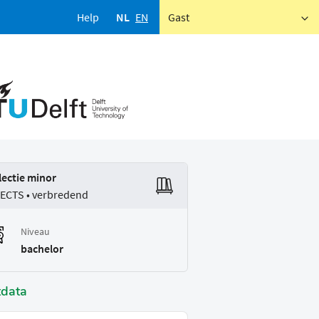
Help
NL
EN
Gast
lectie minor
 ECTS • verbredend
Niveau
bachelor
tdata